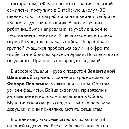
трактористом, а Фруза после окончания сельской
семилетки поступила в Витебскую школу ФЗО
швейников. Потом работала на швейной фабрике
«Знамя индустриализации». В числе лучших
работниц была направлена на учебу в швейно-
текстильный техникум. Успела закончить только
первый курс, как началась война. Попробовала с
группой учащихся пробраться за линию фронта,
чтобы стать бойцом Красной Армии. Но сделать это
не удалось. Пришлось возвращаться домой.
В деревне Ушалы Фруза с подругой
Валентиной
Шашковой
скрывали раненого красноармейца
Федора Пелюгина
, ухаживали за ним. Об этом
узнали фашисты. Бойца схватили, привязали к
автомашине и волоком притащили в Оболь.
Мученическая смерть солдата глубоко поразила
девушек, и они поклялись мстить фашистам.
В организацию «
Юные мстители
» вошли 38
юношей и девушек. Все они были зачислены в