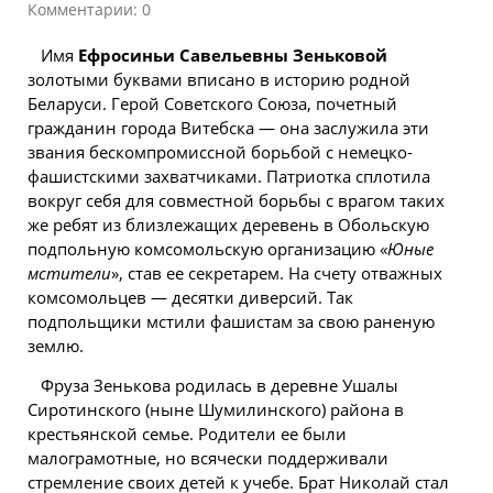
Комментарии: 0
Имя
Ефросиньи Савельевны Зеньковой
золотыми буквами вписано в историю родной
Беларуси. Герой Советского Союза, почетный
гражданин города Витебска — она заслужила эти
звания бескомпромиссной борьбой с немецко-
фашистскими захватчиками. Патриотка сплотила
вокруг себя для совместной борьбы с врагом таких
же ребят из близлежащих деревень в Обольскую
подпольную комсомольскую организацию «
Юные
мстители
», став ее секретарем. На счету отважных
комсомольцев — десятки диверсий. Так
подпольщики мстили фашистам за свою раненую
землю.
Фруза Зенькова родилась в деревне Ушалы
Сиротинского (ныне Шумилинского) района в
крестьянской семье. Родители ее были
малограмотные, но всячески поддерживали
стремление своих детей к учебе. Брат Николай стал