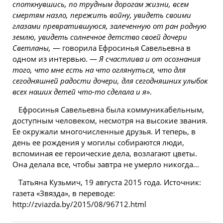
споткнувшись, по трудным дорогам жизни, всем
смертям назло, пережить войну, увидеть своими
глазами превратившуюся, залеченную от ран родную
землю, увидеть солнечное детство своей дочери
Светланы,
— говорила Ефросинья Савельевна в
одном из интервью. —
Я счастлива и от осознания
того, что мне есть на что оглянуться, что для
сегодняшней радости дочери, для сегодняшних улыбок
всех наших детей что-то сделала и я
».
Ефросинья Савельевна была коммуникабельным,
доступным человеком, несмотря на высокие звания.
Ее окружали многочисленные друзья. И теперь, в
день ее
рождения
у могилы собираются люди,
вспоминая ее героические дела, возлагают цветы.
Она делала все, чтобы завтра не умерло никогда...
Татьяна Кузьмич, 19 августа 2015 года. Источник:
газета «Звязда», в переводе:
http://zviazda.by/2015/08/96712.html