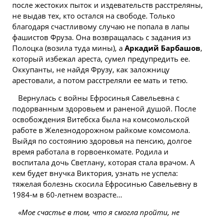
после жестоких пыток и издевательств расстреляны,
не выдав тех, кто остался на свободе. Только
благодаря счастливому случаю не попала в лапы
фашистов Фруза. Она возвращалась с задания из
Полоцка (возила туда мины), а
Аркадий Барбашов
,
который избежал ареста, сумел предупредить ее.
Оккупанты, не найдя Фрузу, как заложницу
арестовали, а потом расстреляли ее мать и тетю.
Вернулась с войны Ефросинья Савельевна с
подорванным здоровьем и раненой душой. После
освобождения Витебска была на комсомольской
работе в Железнодорожном райкоме комсомола.
Выйдя по состоянию здоровья на пенсию, долгое
время работала в горвоенкомате. Родила и
воспитала дочь Светлану, которая стала врачом. А
кем будет внучка Виктория, узнать не успела:
тяжелая болезнь скосила Ефросинью Савельевну в
1984-м в 60-летнем возрасте...
«
Мое счастье в том, что я смогла пройти, не