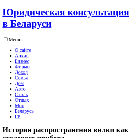
Юридическая консультация
в Беларуси
Меню
О сайте
Архив
Бизнес
Фирмы
Доход
Семья
Дом
Авто
Стиль
Отдых
Мир
Беларусь
ГР
История распространения вилки как
столового прибора