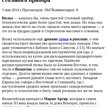
5 мая 2014 г.
Просмотров: 3947
Комментарии: 0
Вилка
— казалось бы, очень простой столовый прибор,
технологически даже более простой, чем ложка. Но пока она
заняла свое место на столе, прошло очень много времени — и
это из-за предрассудков и стереотипов массового сознания.
Вилку использовали еще
древние
греки
и римляне
, о чем
свидетельствует множество археологических находок. Она
даже упоминается в Библии (книга Самуэля, 2:13). Но вначале
она не была индивидуальным инструментом для еды, а
использовалась на кухне для раскладывания предварительно
нарезанных кусков мяса по тарелкам. Наиболее
распространенной вилка была на Ближнем Востоке, в том
числе в
Византии
, и именно там ею начали пользоваться
отдельно. Долгое время вилки имели два длинных и прямых
зубца — длиннее рукояти (чаще всего, костные). Западная
Европа (не говоря о Восточной и Северной), где с
наступлением средних веков произошел определенный
регресс в технологиях и быту, такой роскоши все же не знала.
Византийская принцесса
Мария Аргир
, которая в самом
начале XI века вышла замуж за дожа Венеции, привезла с