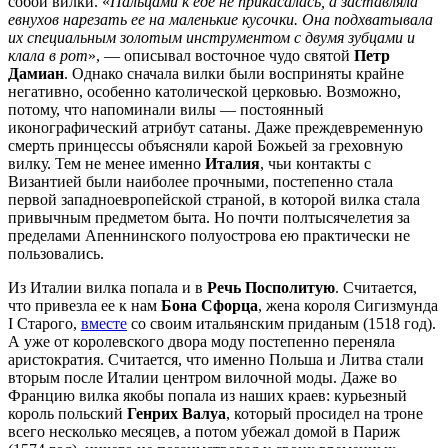
собой вилки. «
Пальцами к еде не прикасалась, а заставляла
евнухов нарезать ее на маленькие кусочки. Она подхватывала
их специальным золотым инструментом с двумя зубцами и
клала в рот
», — описывал восточное чудо святой
Петр
Дамиан
. Однако сначала вилки были восприняты крайне
негативно, особенно католической церковью. Возможно,
потому, что напоминали вилы — постоянный
иконографический атрибут сатаны. Даже преждевременную
смерть принцессы объясняли карой Божьей за греховную
вилку. Тем не менее именно
Италия
, чьи контакты с
Византией были наиболее прочными, постепенно стала
первой западноевропейской страной, в которой вилка стала
привычным предметом быта. Но почти полтысячелетия за
пределами Апеннинского полуострова ею практически не
пользовались.
Из Италии вилка попала и в
Речь Посполитую
. Считается,
что привезла ее к нам
Бона Сфорца
, жена короля Сигизмунда
I Старого,
вместе
со своим итальянским приданым (1518 год).
А уже от королевского двора моду постепенно переняла
аристократия. Считается, что именно Польша и Литва стали
вторым после Италии центром вилочной моды. Даже во
Францию вилка якобы попала из наших краев: курьезный
король польский
Генрих Валуа
, который просидел на троне
всего несколько месяцев, а потом убежал домой в Париж