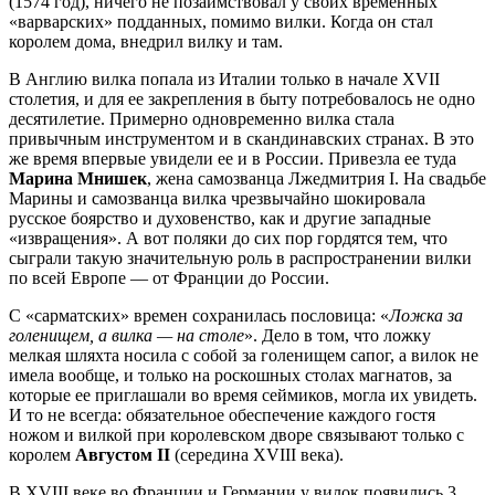
(1574 год), ничего не позаимствовал у своих временных
«варварских» подданных, помимо вилки. Когда он стал
королем дома, внедрил вилку и там.
В Англию вилка попала из Италии только в начале XVII
столетия, и для ее закрепления в быту потребовалось не одно
десятилетие. Примерно одновременно вилка стала
привычным инструментом и в скандинавских странах. В это
же время впервые увидели ее и в России. Привезла ее туда
Марина Мнишек
, жена самозванца Лжедмитрия I. На свадьбе
Марины и самозванца вилка чрезвычайно шокировала
русское боярство и духовенство, как и другие западные
«извращения». А вот поляки до сих пор гордятся тем, что
сыграли такую значительную роль в распространении вилки
по всей Европе — от Франции до России.
С «сарматских» времен сохранилась пословица: «
Ложка за
голенищем, а вилка — на столе
». Дело в том, что ложку
мелкая шляхта носила с собой за голенищем сапог, а вилок не
имела вообще, и только на роскошных столах магнатов, за
которые ее приглашали во время сеймиков, могла их увидеть.
И то не всегда: обязательное обеспечение каждого гостя
ножом и вилкой при королевском дворе связывают только с
королем
Августом II
(середина XVIII века).
В XVIII веке во Франции и Германии у вилок появились 3