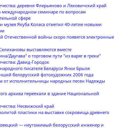
ечества: деревня Флерьяново и Ляховичский край
а международном семинаре по вопросам
тельной сфере
 музея Якуба Коласа отметил 40-летие новыми
ми
ой Отечественной войны скоро появятся электронные
 Селихановы выставляются вместе
на/Даугава" о торговом пути "из варяг в греки"
ечества: Давид-Городок
 народного писателя Беларуси Янки Брыля
чший белорусский фотохудожник 2006 года
м от исполнительницы народных песен Надежды
го архива переехали в здание Национальной
ечества: Несвижский край
нолитой пластики на выставке сокровища древнего
ловецкий — неутомимый белорусский инженер и