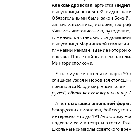
Александровская
, артистка
Лидия
выпускницы последней, видно, каки
Обязательными были закон Божий, 
языки, математика, история, геогра
Учились чистописанию, рукоделию,
гимназистки становились домашним
выпускница Мариинской гимназии
гимназии Рейман, здание которой с
вокзала. После войны в нем находи
Мингорисполкома.
Есть в музее и школьная
парта
50-
слишком узкая и неровная столешниц
признается Владимир Васильевич,
ручкой, обмакивая ее в чернильницу.
А вот
выставка школьной форм
белорусских пионеров, бойскаутов 
интересно, что до 1917-го форму но
надевали ее и в театр, и в гости. Р
школьные символы советского вре