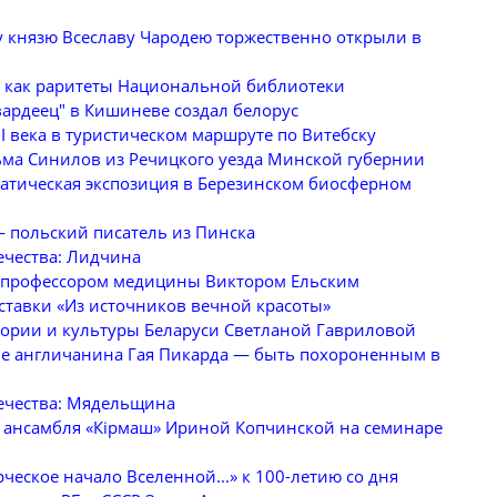
 князю Всеславу Чародею торжественно открыли в
 как раритеты Национальной библиотеки
вардеец" в Кишиневе создал белорус
 века в туристическом маршруте по Витебску
ма Синилов из Речицкого уезда Минской губернии
матическая экспозиция в Березинском биосферном
 польский писатель из Пинска
ечества: Лидчина
 с профессором медицины Виктором Ельским
ставки «Из источников вечной красоты»
тории и культуры Беларуси Светланой Гавриловой
е англичанина Гая Пикарда — быть похороненным в
ечества: Мядельщина
м ансамбля «Кірмаш» Ириной Копчинской на семинаре
рческое начало Вселенной...» к 100-летию со дня