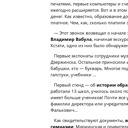
печатями,
первые
компьютеры и счет
ежегодно расширяется. Вот и в этом
денег. Как известно, образование 
платное. Чем, как, сколько платили 
— Этот звонок возвещал о начале 
Владимир Вабула
, начиная экску
Кстати, одно из них было обнаруже
Первые экспонаты сотрудники муз
Дзержинска. Остальное приносили из
бабушки, кто — букварь. Многое п
галстуки, учебники ...
Первый стенд — об
истории обр
работали 13 школ, училось около по
имеет больше учеников! Почти все
фамилии директора или учредителя:
Фалькович...
Как свидетельствуют документы,
в
гимназии
: Мариинская и правител