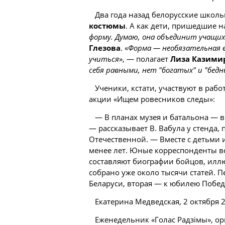
Два года назад белорусские школь
костюмы
. А как дети, пришедшие н
форму. Думаю, она объединит учащих
Глезова
. «
Форма — необязательная в
учиться
», — полагает
Лиза Казими
себя равными, нет "богатых" и "бедн
Ученики, кстати, участвуют в рабо
акции «Ищем ровесников следы»:
— В планах музея и батальона — в
— рассказывает В. Вабула у стенда
Отечественной. — Вместе с детьми
менее лет. Юные корреспонденты вс
составляют биографии бойцов, иллю
собрано уже около тысячи статей. 
Беларуси, вторая — к юбилею Побед
Екатерина Медведская, 2 октября 2
Еженедельник «Голас Радзімы», ор