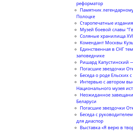
реформатор
Памятник легендарному
Полоцке
Старопечатные издания
Музей боевой славы "Г
Соляные хранилища XVII
Комендант Москвы Кузь
Единственная в СНГ те
заповеднике
Ришард Капустинский —
Погасшие звездочки От
Беседа о роде Ельских
Интервью с автором вы
Национального музея ис
Неожиданное завещани
Беларуси
Погасшие звездочки От
Беседа с руководителе
для диаспор
Выставка «Я верю в тво