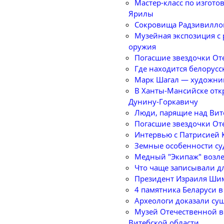
Мастер-класс по изгот
Ярилы
Сокровища Радзивилло
Музейная экспозиция с
оружия
Погасшие звездочки От
Где находится белорусс
Марк Шагал — художник
В Ханты-Мансийске отк
Дунину-Горкавичу
Люди, парящие над Вит
Погасшие звездочки Оте
Интервью с Патрисией К
Земные особенности су
Медный "Экипаж" возле
Что чаще записывали дл
Президент Израиля Ши
4 памятника Беларуси 
Археологи доказали су
Музей Отечественной в
Витебской области