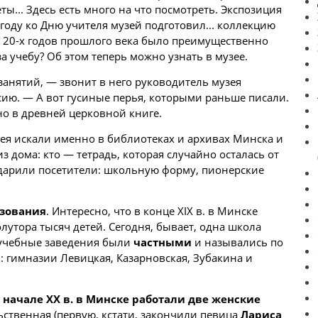
ы... Здесь есть много на что посмотреть. Экспозиция
 году ко Дню учителя музей подготовил... коллекцию
до 20-х годов прошлого века было преимущественно
за учебу? Об этом теперь можно узнать в музее.
занятий, — звонит в него руководитель музея
рсию. — А вот гусиные перья, которыми раньше писали.
но в древней церковной книге.
ея искали именно в библиотеках и архивах Минска и
 дома: кто — тетрадь, которая случайно осталась от
одарили посетители: школьную форму, пионерские
азования
. Интересно, что в конце XIX в. в
Минске
лутора тысяч детей. Сегодня, бывает, одна школа
 учебные заведения были
частными
и назывались по
 гимназии Левицкая, Казарновская, Зубакина и
 начале ХХ в. в Минске работали две женские
ьственная (первую, кстати, закончили певица
Лариса