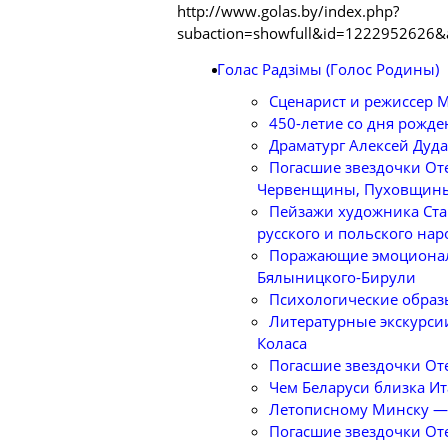
http://www.golas.by/index.php?
subaction=showfull&id=1222952626&
Голас Радзімы (Голос Родины)
Cценарист и режиссер 
450-летие со дня рожде
Драматург Алексей Дуда
Погасшие звездочки От
Червенщины, Пуховщин
Пейзажи художника Ста
русского и польского нар
Поражающие эмоционал
Бялыницкого-Бирули
Психологические образ
Литературные экскурси
Коласа
Погасшие звездочки От
Чем Беларуси близка Ит
Летописному Минску — 
Погасшие звездочки От