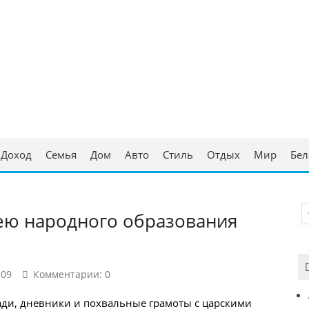
ческая консультация
аруси
Доход
Семья
Дом
Авто
Стиль
Отдых
Мир
Бел
ею народного образования
109
Комментарии: 0
ади, дневники и похвальные грамоты с царскими