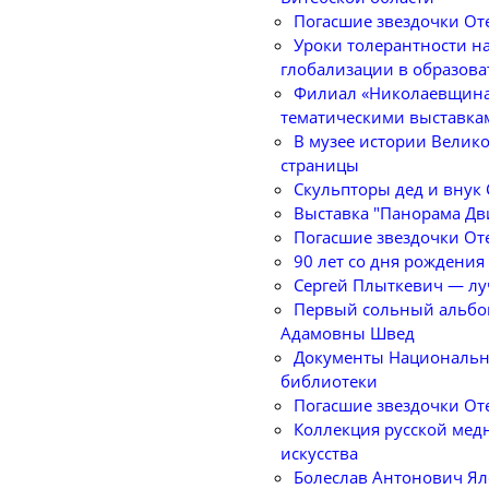
Погасшие звездочки От
Уроки толерантности н
глобализации в образова
Филиал «Николаевщина»
тематическими выставка
В музее истории Велик
страницы
Скульпторы дед и внук
Выставка "Панорама Дви
Погасшие звездочки От
90 лет со дня рождения
Сергей Плыткевич — лу
Первый сольный альбо
Адамовны Швед
Документы Национально
библиотеки
Погасшие звездочки От
Коллекция русской мед
искусства
Болеслав Антонович Я