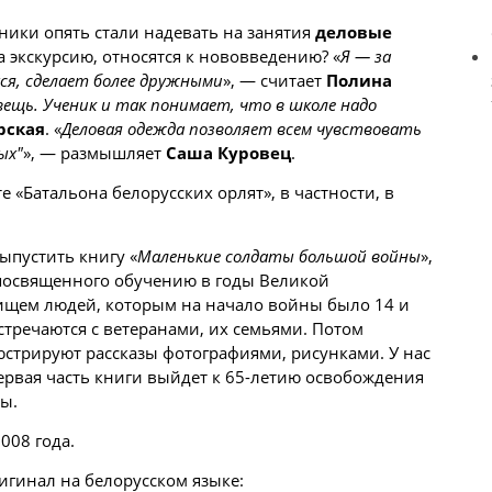
ники опять стали надевать на занятия
деловые
а экскурсию, относятся к нововведению? «
Я — за
ся, сделает более дружными
», — считает
Полина
ещь. Ученик и так понимает, что в школе надо
рская
. «
Деловая одежда позволяет всем чувствовать
ых"
», — размышляет
Саша Куровец
.
те «Батальона белорусских орлят», в частности, в
ыпустить книгу «
Маленькие солдаты большой войны
»,
, посвященного обучению в годы Великой
 ищем людей, которым на начало войны было 14 и
тречаются с ветеранами, их семьями. Потом
стрируют рассказы фотографиями, рисунками. У нас
Первая часть книги выйдет к 65-летию освобождения
ы.
008 года.
игинал на белорусском языке: