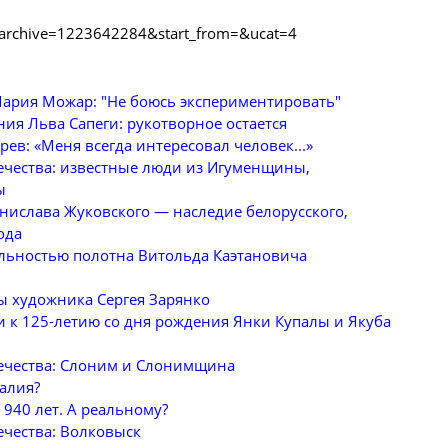
archive=1223642284&start_from=&ucat=4
Мария Можар: "Не боюсь экспериментировать"
ния Льва Сапеги: рукотворное остается
рев: «Меня всегда интересовал человек...»
ечества: известные люди из Игуменщины,
ы
нислава Жуковского — наследие белорусского,
ода
ьностью полотна Витольда Каэтановича
ы художника Сергея Зарянко
и к 125-летию со дня рождения Янки Купалы и Якуба
ечества: Слоним и Слонимщина
алия?
940 лет. А реальному?
ечества: Волковыск