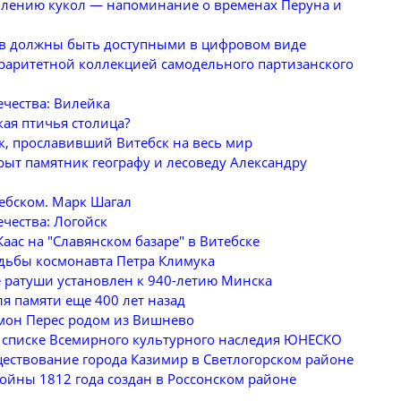
овлению кукол — напоминание о временах Перуна и
в должны быть доступными в цифровом виде
 раритетной коллекцией самодельного партизанского
ечества: Вилейка
кая птичья столица?
, прославивший Витебск на весь мир
рыт памятник географу и лесоведу Александру
ебском. Марк Шагал
чества: Логойск
аас на "Славянском базаре" в Витебске
дьбы космонавта Петра Климука
 ратуши установлен к 940-летию Минска
я памяти еще 400 лет назад
мон Перес родом из Вишнево
в списке Всемирного культурного наследия ЮНЕСКО
ществование города Казимир в Светлогорском районе
ойны 1812 года создан в Россонском районе