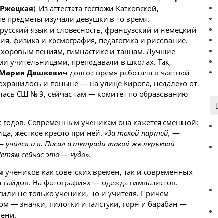
 Ржецкая
). Из аттестата госпожи Катковской,
е предметы изучали девушки в то время.
русский язык и словесность, французский и немецкий
фия, физика и космография, педагогика и рисование.
 хоровым пениям, гимнастике и танцам. Лучшие
и учительницами, преподавали в школах. Так,
Мария Дашкевич
долгое время работала в частной
охранилось и поныне — на улице Кирова, недалеко от
лась СШ № 9, сейчас там — комитет по образованию
х годов. Современным ученикам она кажется смешной:
а, жесткое кресло при ней. «
За такой партой,
—
 —
учился и я. Писал в тетради такой же перьевой
 Детям сейчас это — чудо
».
ы
учеников как советских времен, так и современных
и гайдов. На фотографиях — одежда гимназистов:
сили не только ученики, но и учителя. Причем
ядом — значки, пилотки и галстуки, горн и барабан —
мени.