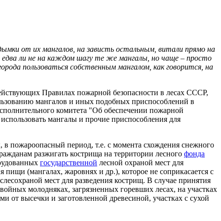
ымки от их мангалов, на зависть остальным, витали прямо на
 едва ли не на каждом шагу те же мангалы, но чаще – просто
города пользоваться собственным мангалом, как говорится, на
действующих Правилах пожарной безопасности в лесах СССР,
ьзованию мангалов и иных подобных приспособлений в
исполнительного комитета "Об обеспечении пожарной
я использовать мангалы и прочие приспособления для
 в пожароопасный период, т.е. с момента схождения снежного
гражданам разжигать кострища на территории лесного
фонда
орудованных
государственной
лесной охраной мест для
пищи (мангалах, жаровнях и др.), которое не соприкасается с
лесохраной мест для разведения кострищ. В случае принятия
хвойных молодняках, загрязненных горевших лесах, на участках
и от высечки и заготовленной древесиной, участках с сухой