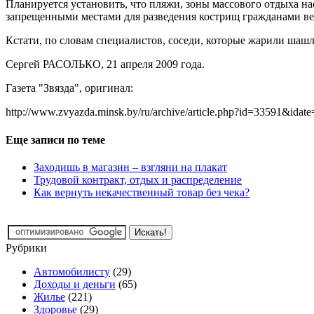
Планируется установить, что пляжи, зоны массового отдыха на
запрещенными местами для разведения кострищ гражданами вес
Кстати, по словам специалистов, соседи, которые жарили шаш
Сергей РАСОЛЬКО, 21 апреля 2009 года.
Газета "Звязда", оригинал:
http://www.zvyazda.minsk.by/ru/archive/article.php?id=33591&idat
Еще записи по теме
Заходишь в магазин – взгляни на плакат
Трудовой контракт, отдых и распределение
Как вернуть некачественный товар без чека?
Рубрики
Автомобилисту
(29)
Доходы и деньги
(65)
Жилье
(221)
Здоровье
(29)