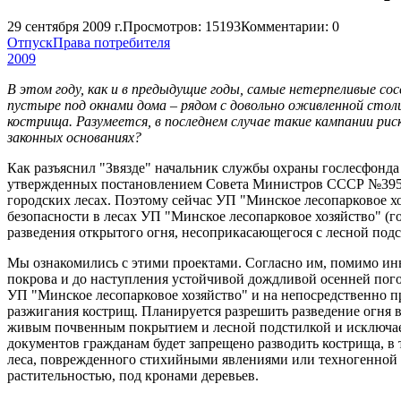
29 сентября 2009 г.
Просмотров: 15193
Комментарии: 0
Отпуск
Права потребителя
2009
В этом году, как и в предыдущие годы, самые нетерпеливые с
пустыре под окнами дома – рядом с довольно оживленной столи
кострища. Разумеется, в последнем случае такие кампании рис
законных основаниях?
Как разъяснил "Звязде" начальник службы охраны гослесфонд
утвержденных постановлением Совета Министров СССР №395 от
городских лесах. Поэтому сейчас УП "Минское лесопарковое 
безопасности в лесах УП "Минское лесопарковое хозяйство" (го
разведения открытого огня, несоприкасающегося с лесной подс
Мы ознакомились с этими проектами. Согласно им, помимо ины
покрова и до наступления устойчивой дождливой осенней пого
УП "Минское лесопарковое хозяйство" и на непосредственно 
разжигания кострищ. Планируется разрешить разведение огня в
живым почвенным покрытием и лесной подстилкой и исключает
документов гражданам будет запрещено разводить кострища, в 
леса, поврежденного стихийными явлениями или техногенной д
растительностью, под кронами деревьев.