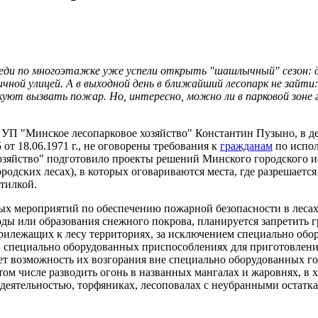
оседи по многоэтажке уже успели открыть "шашлычный" сезон: д
чной улицей. А в выходной день в ближайший лесопарк не зайти:
куют вызвать пожар. Но, интересно, можно ли в парковой зоне 
а УП "Минское лесопарковое хозяйство" Константин Пузыно, в 
 18.06.1971 г., не оговорены требования к
гражданам
по испол
хозяйство" подготовило проекты решений Минского городского 
родских лесах), в которых оговариваются места, где разрешаетс
тилкой.
х мероприятий по обеспечению пожарной безопасности в лесах,
ды или образования снежного покрова, планируется запретить 
прилежащих к лесу территориях, за исключением специально об
 специально оборудованных приспособлениях для приготовления 
 возможность их возгорания вне специально оборудованных гос
том числе разводить огонь в названных мангалах и жаровнях, в 
еятельностью, торфяниках, лесоповалах с неубранными остаткам