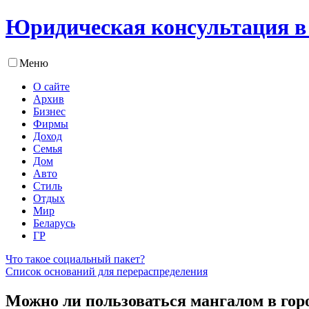
Юридическая консультация в
Меню
О сайте
Архив
Бизнес
Фирмы
Доход
Семья
Дом
Авто
Стиль
Отдых
Мир
Беларусь
ГР
Что такое социальный пакет?
Список оснований для перераспределения
Можно ли пользоваться мангалом в гор