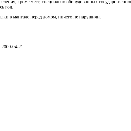
селения, кроме мест, специально оборудованных государственной
ь год.
лыки в мангале перед домом, ничего не нарушили.
e=2009-04-21