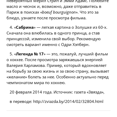
невероятных Мерил Стрип и Эмми Адамс. Полюбите
масло и чеснок и, возможно, даже отправитесь в
Париж в поисках «
boeuf bourguignon
». Что это за
блюдо, узнаете после просмотра фильма.
4. «
Сабрина
» — легкая картина о Золушке из 60-х.
Сначала она влюбилась в одного принца, а став
принцессой, изменила свой выбор. Рекомендую
смотреть
вариант именно с Одри Хэпберн.
5. «
Легенда № 17
» — это, пожалуй,
лучший
фильм
о хоккее. После просмотра заряжаешься энергией
Валерия Харламова. Пример, который вдохновляет
на борьбу за свою жизнь и за свою страну, вызывает
«желание» болеть за нее. Особенно актуально перед
чемпионатом мира по хоккею.
20 февраля 2014 года. Источник: газета «Звязда»,
в переводе: http://zviazda.by/2014/02/32804.html