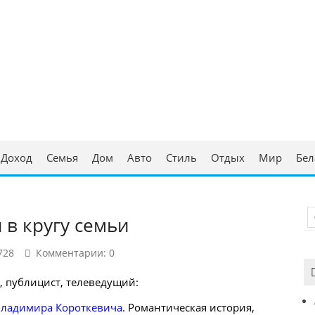
ческая консультация
аруси
Доход
Семья
Дом
Авто
Стиль
Отдых
Мир
Бел
 в кругу семьи
728
Комментарии: 0
к, публицист, телеведущий:
ладимира Короткевича
. Романтическая история,