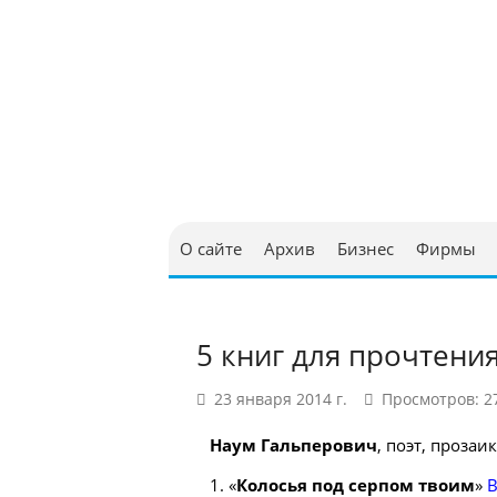
Юриди
в Бел
О сайте
Архив
Бизнес
Фирмы
5 книг для прочтения
23 января 2014 г.
Просмотров: 2
Наум Гальперович
, поэт, прозаи
1. «
Колосья под серпом твоим
»
В