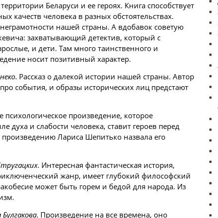
а территории
Беларуси
и ее героях. Книга способствует
ых качеств человека в разных обстоятельствах.
 неграмотности нашей страны. А вдобавок советую
кевича: захватывающий детектив, который с
рослые, и дети. Там много таинственного и
ведение носит позитивный характер.
неко
. Рассказ о далекой
истории
нашей страны. Автор
 про события, и
образы
исторических лиц предстают
ое психологическое произведение, которое
е духа и слабости человека, ставит героев перед
 произведению Лариса Шепитько назвала его
Стругацких
. Интересная фантастическая история,
приключенческий жанр, имеет глубокий философский
мракобесие может быть горем и бедой для народа. Из
изм.
 Булгакова
. Произведение на все времена, оно