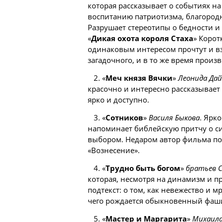
которая рассказывает о событиях н
воспитанию патриотизма, благородн
Разрушает стереотипы о бедности и
«
Дикая охота короля Стаха
» Корот
одинаковым интересом прочтут и вз
загадочного, и в то же время произ
2. «
Меч князя Вячки
»
Леонида Дай
красочно и интересно рассказывает
ярко и доступно.
3. «
Сотников
»
Василя Быкова
. Ярк
напоминает библейскую притчу о сил
выбором. Недаром автор фильма по
«Вознесение».
4. «
Трудно быть богом
»
братьев 
которая, несмотря на динамизм и 
подтекст: о том, как невежество и 
чего рождается обыкновенный фаш
5. «
Мастер и Маргарита
»
Михаила