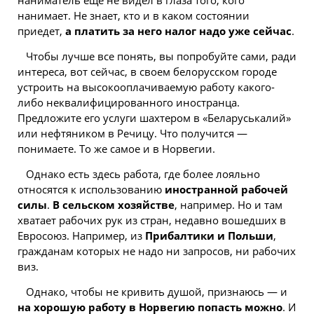
наниматель еще не видел в глаза того, кого
нанимает. Не знает, кто и в каком состоянии
приедет,
а платить за него налог надо уже сейчас
.
Чтобы лучше все понять, вы попробуйте сами, ради
интереса, вот сейчас, в своем белорусском городе
устроить на высокооплачиваемую работу какого-
либо неквалифицированного иностранца.
Предложите его услуги шахтером в «Беларуськалий»
или нефтяником в Речицу. Что получится —
понимаете. То же самое и в Норвегии.
Однако есть здесь работа, где более лояльно
относятся к использованию
иностранной рабочей
силы
.
В сельском хозяйстве
, например. Но и там
хватает рабочих рук из стран, недавно вошедших в
Евросоюз. Например, из
Прибалтики и Польши
,
гражданам
которых не надо ни запросов, ни рабочих
виз.
Однако, чтобы не кривить душой, признаюсь — и
на хорошую работу в Норвегию попасть можно
. И