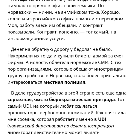
ним как-то прямо в офис наши земляки. По-
норвежски — ни-ни, на английском тоже. Хорошо,
коллеги из российского офиса помогли с переводом.
Мол, работу здесь им обещали. И контракт
показывали. Контракт, конечно, — тот самый, на
информационные услуги.
Денег на обратную дорогу у бедолаг не было.
Накормили их тогда и купили билеты домой за счет
фирмы. А новость облетела норвежские СМИ. С тех
пор организациями, которые обещают иностранцам
трудоустройство в Норвегии, стала более пристально
интересоваться
местная полиция
.
В деле трудоустройства в этой стране есть еще одна
серьезная, чисто бюрократическая преграда
. Тот
самый UDI, на который любят ссылаться
организаторы вербовочных компаний. Как пояснила
мне соседка, которая работает именно в
UDI
(
норвежский директорат по делам иностранцев
),
директорат действительно может выдать