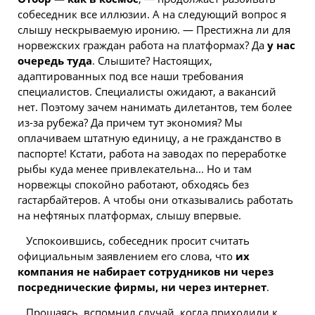
собеседник все иллюзии. А на следующий вопрос я
слышу нескрываемую иронию. — Престижна ли для
норвежских граждан работа на платформах? Да
у нас
очередь туда
. Слышите? Настоящих,
адаптированных под все наши требования
специалистов. Специалисты ожидают, а вакансий
нет. Поэтому зачем нанимать дилетантов, тем более
из-за рубежа? Да причем тут экономия? Мы
оплачиваем штатную единицу, а не гражданство в
паспорте! Кстати, работа на заводах по переработке
рыбы куда менее привлекательна... Но и там
норвежцы спокойно работают, обходясь без
гастарбайтеров. А чтобы они отказывались работать
на нефтяных платформах, слышу впервые.
Успокоившись, собеседник просит считать
официальным заявлением его слова, что
их
компания не набирает сотрудников ни через
посреднические фирмы, ни через интернет
.
Прощаясь, вспомнил случай, когда приходили к