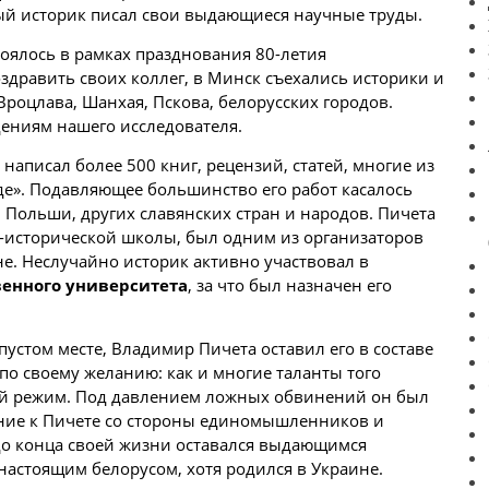
ный историк писал свои выдающиеся научные труды.
оялось в рамках празднования 80-летия
оздравить
своих
коллег, в Минск съехались историки и
 Вроцлава, Шанхая, Пскова,
белорусских
городов.
дениям нашего исследователя.
написал более 500 книг, рецензий, статей, многие из
зде». Подавляющее большинство его работ касалось
 Польши, других славянских стран и народов. Пичета
о-исторической школы, был одним из организаторов
е. Неслучайно историк активно участвовал в
венного университета
, за что был назначен его
пустом месте, Владимир Пичета оставил его в составе
 по своему желанию: как и многие таланты того
кий режим. Под давлением ложных обвинений он был
ение к Пичете со стороны единомышленников и
до конца своей жизни оставался выдающимся
астоящим белорусом, хотя родился в Украине.