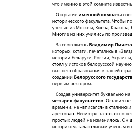
что именно в этой комнате извест
Открытие
именной комнаты
сост
исторического факультета. Чтобы п
ученые из Москвы, Киева, Кракова,
Многие из них учились по произве
За свою жизнь
Владимир Пичета
которых, кстати, печатались в «Звя
истории
Беларуси, России, Украины,
стоял у истоков белорусской научн
высшего образования в нашей стран
создании
Белорусского государст
первым ректором.
Создав университет буквально на 
четырех факультетов
. Оставил не
времени, не «вписался» в сталинс
арестован. Несмотря на это, отнош
простых людей не изменилось. Он 
историком, талантливым ученым и н