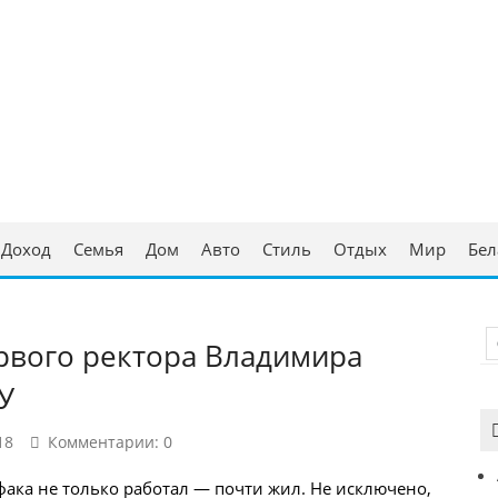
ческая консультация
аруси
Доход
Семья
Дом
Авто
Стиль
Отдых
Мир
Бел
рвого ректора Владимира
У
18
Комментарии: 0
фака не только работал — почти жил. Не исключено,