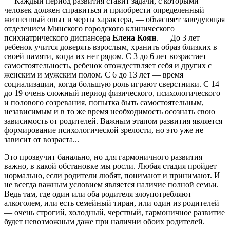
— Каждый период развития ставит задачи, с которыми
человек должен справиться и приобрести определенный
жизненный опыт и черты характера, — объясняет заведующая
отделением Минского городского клинического
психиатрического диспансера
Елена Коян
. — До 3 лет
ребенок учится доверять взрослым, хранить образ близких в
своей памяти, когда их нет рядом. С 3 до 6 лет возрастает
самостоятельность, ребенок отождествляет себя и других с
женским и мужским полом. С 6 до 13 лет — время
социализации, когда большую роль играют сверстники. С 14
до 19 очень сложный период физического, психологического
и полового созревания, попытка быть самостоятельным,
независимым и в то же время необходимость осознать свою
зависимость от родителей. Важным этапом развития является
формирование психологической зрелости, но это уже не
зависит от возраста...
Это прозвучит банально, но для гармоничного развития
важно, в какой обстановке мы росли. Любая стадия пройдет
нормально, если родители любят, понимают и принимают. И
не всегда важным условием является наличие полной семьи.
Ведь там, где один или оба родителя злоупотребляют
алкоголем, или есть семейный тиран, или один из родителей
— очень строгий, холодный, черствый, гармоничное развитие
будет невозможным даже при наличии обоих родителей.