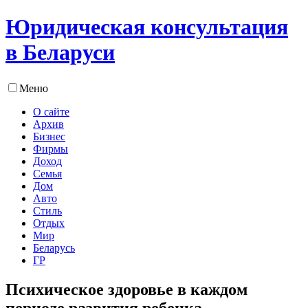
Юридическая консультация
в Беларуси
Меню
О сайте
Архив
Бизнес
Фирмы
Доход
Семья
Дом
Авто
Стиль
Отдых
Мир
Беларусь
ГР
Психическое здоровье в каждом
периоде развития ребенка