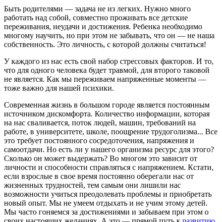
Быть родителями — задача не из легких. Нужно много
работать над собой, совместно проживать все детские
переживания, неудачи и достижения. Ребенка необходимо
многому научить, но при этом не забывать, что он — не наша
собственность. Это личность, с которой должны считаться!
У каждого из нас есть свой набор стрессовых факторов. И то,
что для одного человека будет травмой, для второго таковой
не является. Как мы переживаем напряженные моменты —
тоже важно для нашей психики.
Современная жизнь в большом городе является постоянным
источником дискомфорта. Количество информации, которая
на нас сваливается, поток людей, машин, требований на
работе, в университете, школе, поощрение трудоголизма... Все
это требует постоянного сосредоточения, напряжения и
самоотдачи. Но есть ли у нашего организма ресурс для этого?
Сколько он может выдержать? Во многом это зависит от
личности и способности справляться с напряжением. Кстати,
если взрослые в свое время постоянно оберегали нас от
жизненных трудностей, тем самым они лишили нас
возможности учиться преодолевать проблемы и приобретать
новый опыт. Мы не умеем отдыхать и не учим этому детей.
Мы часто гоняемся за достижениями и забываем при этом о
своих настоящих желаниях. А это — прямой путь к
развитию