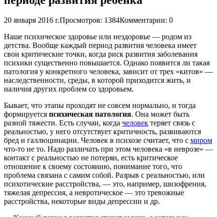
20 января 2016 г.
Просмотров: 1384
Комментарии: 0
Наше психическое здоровье или нездоровье — родом из
детства. Вообще каждый период развития человека имеет
свои критические точки, когда риск развития заболевания
психики существенно повышается. Однако появится ли такая
патология у конкретного человека, зависит от трех «китов» —
наследственности, среды, в которой приходится жить, и
наличия других проблем со здоровьем.
Бывает, что этапы проходят не совсем нормально, и тогда
формируется
психическая патология
. Она может быть
разной тяжести. Есть случаи, когда
человек
теряет связь с
реальностью, у него отсутствует критичность, развиваются
бред и галлюцинации. Человек в психозе считает, что с
миром
что-то не то. Надо различать при этом человека «в неврозе» —
контакт с реальностью не потерян, есть критическое
отношение к своему состоянию, понимание того, что
проблема связана с самим собой. Разрыв с реальностью, или
психотические расстройства, — это, например, шизофрения,
тяжелая депрессия, а невротическое — это тревожные
расстройства, некоторые виды депрессии и др.