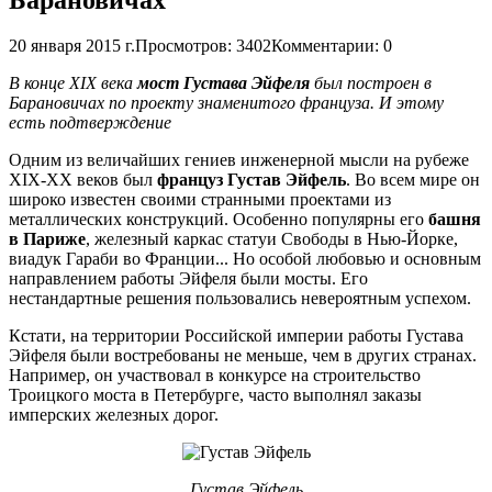
20 января 2015 г.
Просмотров: 3402
Комментарии: 0
В конце XIX века
мост Густава Эйфеля
был построен в
Барановичах по проекту знаменитого француза. И этому
есть подтверждение
Одним из величайших гениев инженерной мысли на рубеже
XIX-XX веков был
француз Густав Эйфель
. Во всем мире он
широко известен своими странными проектами из
металлических конструкций. Особенно популярны его
башня
в Париже
, железный каркас статуи Свободы в Нью-Йорке,
виадук Гараби во Франции... Но особой любовью и основным
направлением работы Эйфеля были мосты. Его
нестандартные решения пользовались невероятным успехом.
Кстати, на территории Российской империи работы Густава
Эйфеля были востребованы не меньше, чем в других странах.
Например, он участвовал в конкурсе на строительство
Троицкого моста в Петербурге, часто выполнял заказы
имперских железных дорог.
Густав Эйфель