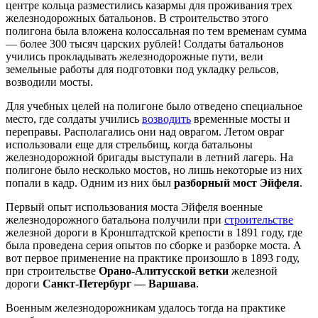
центре кольца разместились казармы для проживания трех
железнодорожных батальонов. В строительство этого
полигона была вложена колоссальная по тем временам сумма
— более 300 тысяч царских рублей! Солдаты батальонов
учились прокладывать железнодорожные пути, вели
земельные работы для подготовки под укладку рельсов,
возводили мосты.
Для учебных целей на полигоне было отведено специальное
место, где солдаты учились
возводить
временные мосты и
переправы. Располагались они над оврагом. Летом овраг
использовали еще для стрельбищ, когда батальоны
железнодорожной бригады выступали в летний лагерь. На
полигоне было несколько мостов, но лишь некоторые из них
попали в кадр. Одним из них был
разборный мост Эйфеля
.
Первый опыт использования моста Эйфеля военные
железнодорожного батальона получили при
строительстве
железной дороги в Кронштадтской крепости в 1891 году, где
была проведена серия опытов по сборке и разборке моста. А
вот первое применение на практике произошло в 1893 году,
при строительстве
Орано-Алитусской ветки
железной
дороги
Санкт-Петербург — Варшава
.
Военным железнодорожникам удалось тогда на практике