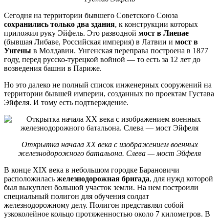
Сегодня на территории бывшего Советского Союза
сохранились только два здания
, к конструкции которых
приложил руку Эйфель. Это разводной
мост в Лиепае
(бывшая Либаве, Российская империя) в Латвии и
мост в
Унгены
в Молдавии. Унгенская переправа построена в 1877
году, перед русско-турецкой войной — то есть за 12 лет до
возведения башни в Париже.
Но это далеко не полный список инженерных сооружений на
территории бывшей империи, созданных по проектам Густава
Эйфеля. И тому есть подтверждение.
Открытка начала ХХ века с изображением военных
железнодорожного батальона. Слева — мост Эйфеля
В конце XIX века в небольшом городке Барановичи
расположилась
железнодорожная бригада
, для нужд которой
был выкуплен большой участок земли. На нем построили
специальный полигон для обучения солдат
железнодорожному делу. Полигон представлял собой
узкоколейное кольцо протяженностью около 7 километров. В