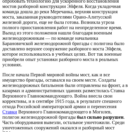
опробовать технологию для ускоренного восстановления
мостов разборной конструкции Эйфеля. Когда укладочная
команда дошла до реки Меречанка, верхняя конструкция
моста, заказанная руководителями Орано-Алитусской
железной дороги, еще не была готова. Возникла угроза
полного приостановления работ на неопределенное время.
Выход из этого положения нашли благодаря военным
железнодорожникам — по команде начальника
Барановичской железнодорожной бригады с полигона было
доставлено верхнее сооружение разборного моста Эйфеля,
которое использовалось в учебных целях. Вот так военные
приобрели опыт установки разборного моста в реальных
условиях.
После начала Первой мировой войны мост, как и все
имущество бригады, оставался на своем месте. Солдаты
железнодорожных батальонов были отправлены на фронт, а в
казармах и административных зданиях разместилась Ставка
Верховного Главнокомандующего. Война внесла свои
коррективы, и в сентябре 1915 года, в результате спешного
отхода Российской императорской армии и перенесения
Ставки
Верховного Главнокомандующего в Могилев,
полигон железнодорожной бригады
был сильно разрушен
.
Часть оборудования вывезли, остальное уничтожили. Среди
уничтоженных сооружений оказался и разборный мост