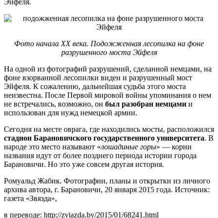
Эйфеля.
Фото начала ХХ века. Подожженная лесопилка на фоне
разрушенного моста Эйфеля
На одной из фотографий разрушений, сделанной немцами, на
фоне взорванной лесопилки виден и разрушенный мост
Эйфеля. К сожалению, дальнейшая судьба этого моста
неизвестна. После Первой мировой войны упоминания о нем
не встречались, возможно, он
был разобран немцами
и
использован для нужд немецкой армии.
Сегодня на месте оврага, где находились мосты, расположился
стадион Барановичского государственного университета
. В
народе это место называют «
лошадиные горы
» — корни
названия идут от более позднего периода истории города
Барановичи. Но это уже совсем другая история.
Ромуальд Жабик. Фотографии, планы и открытки из личного
архива автора, г. Барановичи, 20 января 2015 года. Источник:
газета «Звязда»,
в переводе: http://zviazda.by/2015/01/68241.html