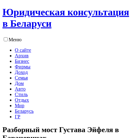
Юридическая консультация
в Беларуси
Меню
О сайте
Архив
Бизнес
Фирмы
Доход
Семья
Дом
Авто
Стиль
Отдых
Мир
Беларусь
ГР
Разборный мост Густава Эйфеля в
Барановичах