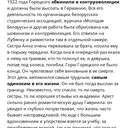
1922 года Горецкого
обвинили в контрреволюции
и должны были выслать в Германию. Вся его
деятельность по организации
белорусских
студенческих ассоциаций, журнала «Молодая
Беларусь» и другая работа была обрисована как
шовинизм и контрреволюция. Его отвезли на
Лубянку и разместили там в отдельной камере.
Сестра Анна очень переживала за брата, носила ему
в тюрьму передачи. Когда она в очередной раз ехала
к нему на трамвае, кто-то толкнул ее, и девушка,
попав под колеса, погибла. Горю Горецкого не было
конца. Он чувствовал себя виновным в ее смерти.
Этот день запомнился самым трудным,
самым
одиноким в его жизни
. Он не был тогда выслан за
границу. Неизвестно, что спасло: то ли смерть
сестры, то ли хорошие отзывы из академии. Арест
сильно ранил романтическую душу Гавриила: он
увидел и глубоко почувствовал, что жизнь часто
бывает несправедливой. Но еще с большим
вдохновением и упорством взялся за учебу, за
приобретение знаний, так как понимал, что только