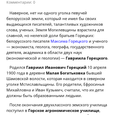
Комментарии: 0
Наверное, нет ни одного уголка певучей
белорусской земли, который не имел бы своих
выдающихся писателей, талантливых художников
слова, ученых. Земля Могилевщины взрастила для
славной, но нелегкой доли братьев Горецких:
белорусского
писателя
Максима Горецкого
и ученого
— экономиста, геолога, географа, государственного
деятеля, академика в области двух наук
(экономической и геологии) —
Гавриила Горецкого
.
Родился
Гавриил Иванович Горецкий
10 апреля
1900 года в деревне
Малая Богатьковка
бывшей
Шамовской волости, которая находится в северном
уголке Мстиславльщины. Его родители, Ефросинья
Михайловна и Иван Кузьмич, считали, что их дети
должны быть образованными людьми.
После окончания двухклассного земского училища
поступил в
Горское агрономическое училище
,