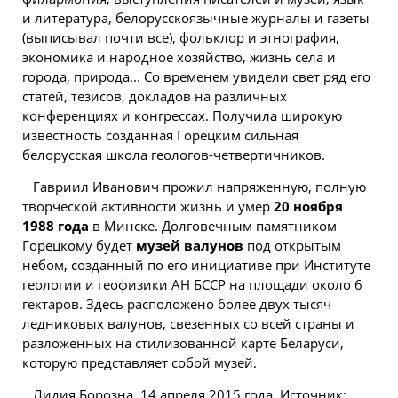
и литература, белорусскоязычные журналы и газеты
(выписывал почти все), фольклор и этнография,
экономика и народное хозяйство, жизнь села и
города, природа... Со временем увидели свет ряд его
статей, тезисов, докладов на различных
конференциях и конгрессах. Получила широкую
известность созданная Горецким сильная
белорусская школа геологов-четвертичников.
Гавриил Иванович прожил напряженную, полную
творческой активности жизнь и умер
20 ноября
1988 года
в Минске. Долговечным памятником
Горецкому будет
музей валунов
под открытым
небом, созданный по его инициативе при Институте
геологии и геофизики АН БССР на площади около 6
гектаров. Здесь расположено более двух тысяч
ледниковых валунов, свезенных со всей страны и
разложенных на стилизованной карте Беларуси,
которую представляет собой музей.
Лидия Борозна, 14 апреля 2015 года. Источник: