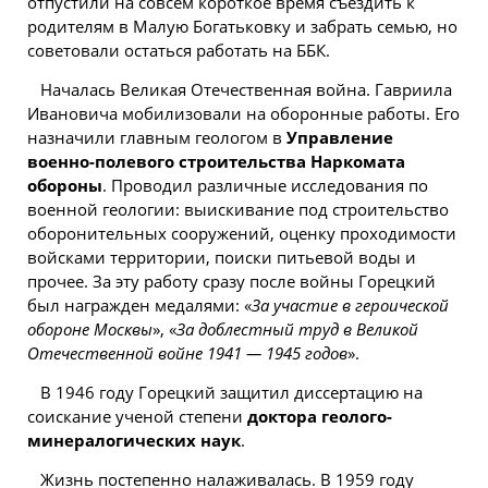
отпустили на совсем короткое время съездить к
родителям в Малую Богатьковку и забрать семью, но
советовали остаться работать на ББК.
Началась Великая Отечественная война. Гавриила
Ивановича мобилизовали на оборонные работы. Его
назначили главным геологом в
Управление
военно-полевого строительства Наркомата
обороны
. Проводил различные исследования по
военной геологии: выискивание под строительство
оборонительных сооружений, оценку проходимости
войсками территории, поиски питьевой воды и
прочее. За эту работу сразу после войны Горецкий
был награжден медалями: «
За участие в героической
обороне Москвы
», «
За доблестный труд в Великой
Отечественной войне 1941 — 1945 годов
».
В 1946 году Горецкий защитил диссертацию на
соискание ученой степени
доктора геолого-
минералогических наук
.
Жизнь постепенно налаживалась. В 1959 году