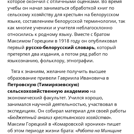
которое окончил с отличными оценками. Во время
учебы он начал заниматься обработкой книг по
сельскому хозяйству для крестьян на белорусском
языке, составлением белорусской терминологии, так
как многие ученики и учителя неблагосклонно
относились к родному языку. Вместе с братом
Максимом Горецким в 1918 году он опубликовал
первый
русско-белорусский словарь
, который
претерпел два издания, а потом ряд работ по
языкознанию, фольклору, этнографии.
Тяга к знаниям, желание получить высшее
образование привели Гавриила Ивановича в
Петровскую (Тимирязевскую)
сельскохозяйственную академию
на
экономический факультет. Учился хорошо,
занимался научной деятельностью, участвовал в
экспедициях. Он собирал материал для своей работы
«
Бюджетный анализ крестьянского хозяйства
».
Максим Горецкий в «Комаровской хронике» пишет
об этом периоде жизни брата: «
Работа на Минщине