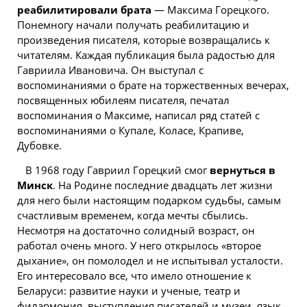
реабилитировали брата
— Максима Горецкого.
Понемногу начали получать реабилитацию и
произведения писателя, которые возвращались к
читателям. Каждая публикация была радостью для
Гавриила Ивановича. Он выступал с
воспоминаниями о брате на торжественных вечерах,
посвященных юбилеям писателя, печатал
воспоминания о Максиме, написал ряд статей с
воспоминаниями о Купале, Коласе, Крапиве,
Дубовке.
В 1968 году Гавриил Горецкий смог
вернуться в
Минск
. На Родине последние двадцать лет жизни
для него были настоящим подарком судьбы, самым
счастливым временем, когда мечты сбылись.
Несмотря на достаточно солидный возраст, он
работал очень много. У него открылось «второе
дыхание», он помолодел и не испытывал усталости.
Его интересовало все, что имело отношение к
Беларуси: развитие науки и ученые, театр и
филармония, выступления писателей и музеи, язык