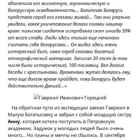
обогатила его жизненную, aгрономическую и
белорусскую осведомленность... Болотная Беларусь
предстала перед его глазами живой... Там они реально
увидели, какое уничтожение делали поляки нашему
краю: польская солдатня истребляла скот иногда 50%
от всего стада. Люди здесь только еще начинали
считать себя белорусами... Он видел здесь очень
интересный быт, имел перед глазами богатый
этнографический материал. Записал 20 песен (в том
числе были исторические), 100 пословиц. Вел долгие
беседы с крестьянами. Временами жутко делалось ему,
что еще долгое время пройдет, пока Беларусь будет
действительно Данией...
»
На обратном пути из экспедиции заехал Гавриил в
Малую Богатьковку и забрал с собой младшую сестру
Анну
, которая хотела поступить в Петровскую
академию. Задумок у молодых людей было очень
много... Но планы и мечты не сбылись. В сентябре