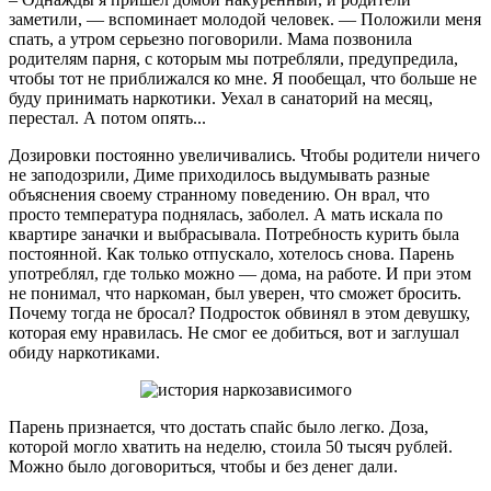
заметили, — вспоминает молодой человек. — Положили меня
спать, а утром серьезно поговорили. Мама позвонила
родителям парня, с которым мы потребляли, предупредила,
чтобы тот не приближался ко мне. Я пообещал, что больше не
буду принимать наркотики. Уехал в санаторий на месяц,
перестал. А потом опять...
Дозировки постоянно увеличивались. Чтобы родители ничего
не заподозрили, Диме приходилось выдумывать разные
объяснения своему странному поведению. Он врал, что
просто температура поднялась, заболел. А мать искала по
квартире заначки и выбрасывала. Потребность курить была
постоянной. Как только отпускало, хотелось снова. Парень
употреблял, где только можно — дома, на работе. И при этом
не понимал, что наркоман, был уверен, что сможет бросить.
Почему тогда не бросал? Подросток обвинял в этом девушку,
которая ему нравилась. Не смог ее добиться, вот и заглушал
обиду наркотиками.
Парень признается, что достать спайс было легко. Доза,
которой могло хватить на неделю, стоила 50 тысяч рублей.
Можно было договориться, чтобы и без денег дали.