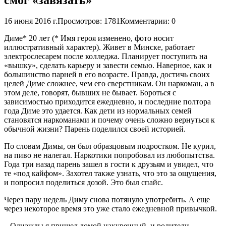
16 июня 2016 г.
Просмотров: 1781
Комментарии: 0
Диме* 20 лет (* Имя героя изменено, фото носит
иллюстративный характер). Живет в Минске, работает
электрослесарем после колледжа. Планирует поступить на
«вышку», сделать карьеру и завести семью. Наверное, как и
большинство парней в его возрасте. Правда, достичь своих
целей Диме сложнее, чем его сверстникам. Он наркоман, а в
этом деле, говорят, бывших не бывает. Бороться с
зависимостью приходится ежедневно, и последние полтора
года Диме это удается. Как дети из нормальных семей
становятся наркоманами и почему очень сложно вернуться к
обычной жизни? Парень поделился своей историей.
По словам Димы, он был образцовым подростком. Не курил,
на пиво не налегал. Наркотики попробовал из любопытства.
Года три назад парень зашел в гости к друзьям и увидел, что
те «под кайфом». Захотел также узнать, что это за ощущения,
и попросил поделиться дозой. Это был спайс.
Через пару недель Диму снова потянуло употребить. А еще
через некоторое время это уже стало ежедневной привычкой.
– Однажды я пришел домой накуренный, и родители