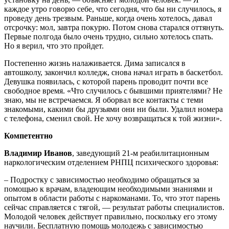
каждое утро говорю себе, что сегодня, что бы ни случилось, я
проведу день трезвым. Раньше, когда очень хотелось, давал
отсрочку: мол, завтра покурю. Потом снова старался оттянуть.
Первые полгода было очень трудно, сильно хотелось спать.
Но я верил, что это пройдет.
Постепенно жизнь налаживается. Дима записался в
автошколу, закончил колледж, снова начал играть в баскетбол.
Девушка появилась, с которой парень проводит почти все
свободное время. «Что случилось с бывшими приятелями? Не
знаю, мы не встречаемся. Я оборвал все контакты с теми
знакомыми, какими бы друзьями они ни были. Удалил номера
с телефона, сменил свой. Не хочу возвращаться к той жизни».
Компетентно
Владимир Иванов
, заведующий 21-м реабилитационным
наркологическим отделением РНПЦ психического здоровья:
– Подростку с зависимостью необходимо обращаться за
помощью к врачам, владеющим необходимыми знаниями и
опытом в области работы с наркоманами. То, что этот парень
сейчас справляется с тягой, — результат работы специалистов.
Молодой человек действует правильно, поскольку его этому
научили. Бесплатную помощь молодежь с зависимостью