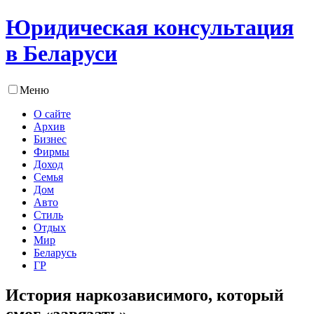
Юридическая консультация
в Беларуси
Меню
О сайте
Архив
Бизнес
Фирмы
Доход
Семья
Дом
Авто
Стиль
Отдых
Мир
Беларусь
ГР
История наркозависимого, который
смог «завязать»