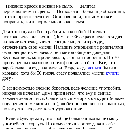
– Никаких красок в жизни не было, — делится
переживаниями парень. — Психологи в больнице объяснили,
что это просто влечение. Они говорили, что можно все
поправить, жить нормально и радоваться.
Для этого нужно было работать над собой. Посещать
психологические группы (Дима и сейчас раз в неделю ходит
на такие встречи), читать специальную литературу,
отслеживать свои мысли. Наладить отношения с родителями
было непросто. «Сначала они мне вообще не доверяли.
Беспокоились, контролировали, звонили постоянно. По 70
пропущенных вызовов на телефоне могло быть. Все, что
зарабатывал, я отдавал матери. Ведь, когда
деньги
были в
кармане, хотя бы 50 тысяч, сразу появлялись мысли
купить
дозу».
С зависимостью сложно бороться, ведь желание употребить
никуда не исчезает. Дима признается, что ему и сейчас
каждый день хочется. Сны видит, в которых он курит (и даже
ощущения те же возникают), любит поговорить о наркотиках,
потому что это доставляет удовольствие.
– Если я буду думать, что вообще больше никогда не смогу
употреблять, сорвусь. Поэтому есть правило: давать себе
установку на день, — объясняет молодой человек. — Я