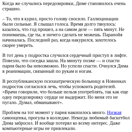
Когда же случались передозировки, Диме становилось очень
страшно.
– То, что я курил, просто голову сносило. Галлюцинации
были сильные. Я слышал голоса. Время долго тянулось:
казалось, что год прошел, а на самом деле — пять минут. Не
понимаешь, где ты, и ничего сделать не можешь. Паранойя
начиналась. Последний раз, когда накурился, захотелось
скорее умереть.
В тот день у подростка случился сердечный приступ в лифте.
Повезло, что соседка зашла. На минуту позже — и спасти
парня было бы невозможно. Но успели спасти. Очнулся Дима
в реанимации, связанный по рукам и ногам.
В республиканскую психиатрическую больницу в Новинках
подросток согласился лечь, чтобы успокоить родителей.
«Врачи говорили, что больше нельзя употреблять, так как еще
одну передозировку сердце не выдержит. Но меня это не
пугало. Думал, обманывают».
Проблем на тот момент у парня накопилось много.
Низкая
самооценка, прогулы в колледже. Некогда любимый баскетбол
Дима забросил. И вообще потерял ко всему интерес. Даже
компьютерные игры не привлекали.