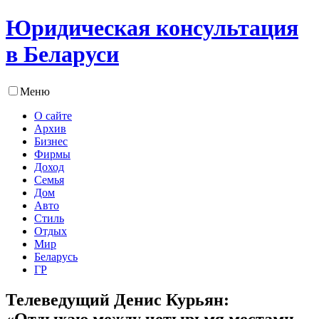
Юридическая консультация
в Беларуси
Меню
О сайте
Архив
Бизнес
Фирмы
Доход
Семья
Дом
Авто
Стиль
Отдых
Мир
Беларусь
ГР
Телеведущий Денис Курьян:
«Отдыхаю между четырьмя местами