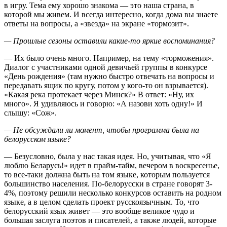
в игру. Тема ему хорошо знакома — это наша страна, в
которой мы живем. И всегда интересно, когда дома вы знаете
ответы на вопросы, а «звезда» на экране «тормозит».
— Прошлые сезоны оставили какие-то яркие воспоминания?
— Их было очень много. Например, на тему «торможения».
Диалог с участниками одной девичьей группы в конкурсе
«День рождения» (там нужно быстро отвечать на вопросы и
передавать ящик по кругу, потом у кого-то он взрывается).
«Какая река протекает через Минск?» В ответ: «Ну, их
много». Я удивляюсь и говорю: «А назови хоть одну!» И
слышу: «Сож».
— Не обсуждали ли момент, чтобы программа была на
белорусском языке?
— Безусловно, была у нас такая идея. Но, учитывая, что «Я
люблю Беларусь!» идет в прайм-тайм, вечером в воскресенье,
то все-таки должна быть на том языке, которым пользуется
большинство населения. По-белорусски в стране говорят 3-
4%, поэтому решили несколько конкурсов оставить на родном
языке, а в целом сделать проект русскоязычным. То, что
белорусский язык живет — это вообще великое чудо и
большая заслуга поэтов и писателей, а также людей, которые