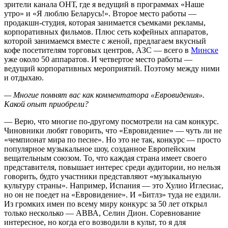
зрители канала ОНТ, где я ведущий в программах «Наше
утро» и «Я люблю Беларусь!». Второе место работы —
продакшн-студия, которая занимается съемками рекламы,
корпоративных фильмов. Плюс сеть кофейных аппаратов,
которой занимаемся вместе с женой, предлагаем вкусный
кофе посетителям торговых центров, АЗС — всего в
Минске
уже около 50 аппаратов. И четвертое место работы —
ведущий корпоративных мероприятий. Поэтому между ними
и отдыхаю.
— Многие помнят вас как комментатора «Евровидения».
Какой опыт приобрели?
— Верю, что многие по-другому посмотрели на сам конкурс.
Чиновники любят говорить, что «Евровидение» — чуть ли не
«чемпионат мира по песне». Но это не так, конкурс — просто
популярное музыкальное шоу, созданное Европейским
вещательным союзом. То, что каждая страна имеет своего
представителя, повышает интерес среди аудитории, но нельзя
говорить, будто участники представляют «музыкальную
культуру страны». Например, Испания — это Хулио Иглесиас,
но он не поедет на «Евровидение». И «Битлз» туда не ездили.
Из громких имен по всему миру конкурс за 50 лет открыл
только несколько — АВВА, Селин Дион. Соревнование
интересное, но когда его возводили в культ, то я для