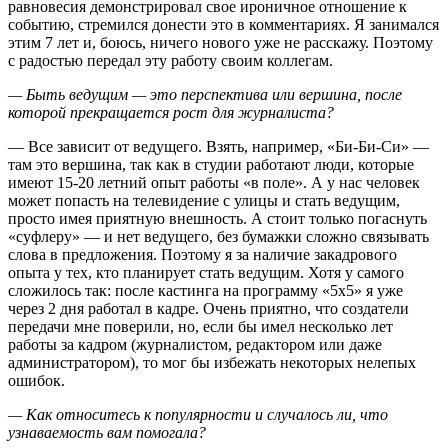
равновесия демонстрировал свое ироничное отношение к
событию, стремился донести это в комментариях. Я занимался
этим 7 лет и, боюсь, ничего нового уже не расскажу. Поэтому
с радостью передал эту работу своим коллегам.
— Быть ведущим — это перспектива или вершина, после
которой прекращается рост для журналиста?
— Все зависит от ведущего. Взять, например, «Би-Би-Си» —
там это вершина, так как в студии работают люди, которые
имеют 15-20 летний опыт работы «в поле». А у нас человек
может попасть на телевидение с улицы и стать ведущим,
просто имея приятную внешность. А стоит только погаснуть
«суфлеру» — и нет ведущего, без бумажки сложно связывать
слова в предложения. Поэтому я за наличие закадрового
опыта у тех, кто планирует стать ведущим. Хотя у самого
сложилось так: после кастинга на программу «5х5» я уже
через 2 дня работал в кадре. Очень приятно, что создатели
передачи мне поверили, но, если бы имел несколько лет
работы за кадром (журналистом, редактором или даже
администратором), то мог бы избежать некоторых нелепых
ошибок.
— Как относитесь к популярности и случалось ли, что
узнаваемость вам помогала?