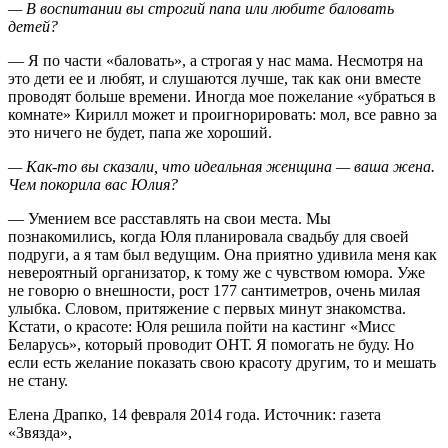
— В воспитании вы строгий папа или любите баловать
детей?
— Я по части «баловать», а строгая у нас мама. Несмотря на
это дети ее и любят, и слушаются лучше, так как они вместе
проводят больше времени. Иногда мое пожелание «убраться в
комнате» Кирилл может и проигнорировать: мол, все равно за
это ничего не будет, папа же хороший.
— Как-то вы сказали, что идеальная женщина — ваша жена.
Чем покорила вас Юлия?
— Умением все расставлять на свои места. Мы
познакомились, когда Юля планировала свадьбу для своей
подруги, а я там был ведущим. Она приятно удивила меня как
невероятный организатор, к тому же с чувством юмора. Уже
не говорю о внешности, рост 177 сантиметров, очень милая
улыбка. Словом, притяжение с первых минут знакомства.
Кстати, о красоте: Юля решила пойти на кастинг «Мисс
Беларусь», который проводит ОНТ. Я помогать не буду. Но
если есть желание показать свою красоту другим, то и мешать
не стану.
Елена Драпко, 14 февраля 2014 года. Источник: газета
«Звязда»,