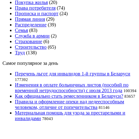
Покупка жилья
(20)
Права потребителя
(74)
Прописка и паспорт
(24)
Прямая линия
(29)
Распределение
(39)
Семья
(83)
Служба в армии
(2)
Страхование
(6)
Строительство
(65)
Труд
(138)
Самое популярное за день
Перечень льгот для инвалидов 1-й группы в Беларуси
177392
Изменения в оплате больничных листов (пособий по
временной нетрудоспособности) с июля 2013 года
100394
Как официально стать ремесленником в Беларуси?
83657
Правила и оформление опеки над недееспособным
человеком, отличие от попечительства
81146
Материальная помощь для ухода за престарелыми и
инвалидами
78043