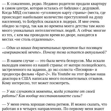
— К сожалению, редко. Недавно родители продали квартиру
в самом центре, которая осталась от бабушки с дедушкой.
Когда МВД составило «уголовную карту страны» (места, где
происходит наибольшее количество преступлений на душу
населения), то Бобруйск оказался в лидерах. И мне очень
обидно за город, так как во времена моего детства там жило
много уникальных интеллигентных людей. А сейчас многие
из тех, с кем мы проводили время во дворе, находятся в
местах «не столь отдаленных».
— Один из ваших документальных проектов был посвящен
«американской мечте». Почему тема остается актуальной?
— В нашем случае — это была мечта белорусов. Мы искали
выходцев именно из нашей страны: от матери полицейского,
застреленного на задании, до экс-солиста «Песняров» и
продюсера фильма «Брат-2». На Youtube на этот фильм наша
диаспора в США написала много положительных отзывов.
Кому интересно, тот может посмотреть.
— У вас случаются моменты, когда устаете от своей
работы? Как вообще восстанавливаете силы?
— У меня очень хорошая смена ритмов. И можно сказать, что
работаю я в четырех направлениях. По первому меня знают