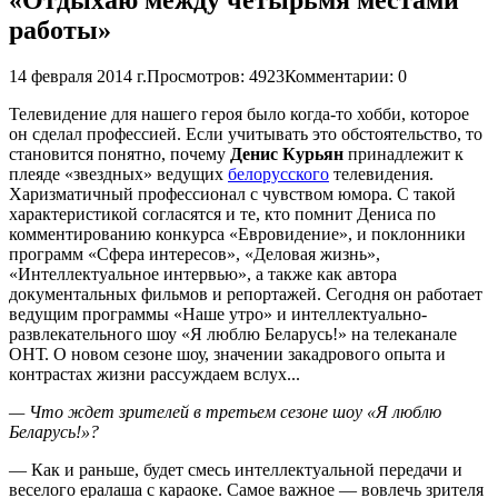
работы»
14 февраля 2014 г.
Просмотров: 4923
Комментарии: 0
Телевидение для нашего героя было когда-то хобби, которое
он сделал профессией. Если учитывать это обстоятельство, то
становится понятно, почему
Денис Курьян
принадлежит к
плеяде «звездных» ведущих
белорусского
телевидения.
Харизматичный профессионал с чувством юмора. С такой
характеристикой согласятся и те, кто помнит Дениса по
комментированию конкурса «Евровидение», и поклонники
программ «Сфера интересов», «Деловая жизнь»,
«Интеллектуальное интервью», а также как автора
документальных фильмов и репортажей. Сегодня он работает
ведущим программы «Наше утро» и интеллектуально-
развлекательного шоу «Я люблю Беларусь!» на телеканале
ОНТ. О новом сезоне шоу, значении закадрового опыта и
контрастах жизни рассуждаем вслух...
— Что ждет зрителей в третьем сезоне шоу «Я люблю
Беларусь!»?
— Как и раньше, будет смесь интеллектуальной передачи и
веселого ералаша с караоке. Самое важное — вовлечь зрителя