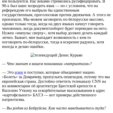
им пользуются. Нас веками стремились русифицировать. В
90-х был шанс возродить язык — но с условием, что на
референдуме его выбрали бы единственным
государственным, проголосовав против двуязычия. А этого не
произошло. Мы можем заговорить по-белорусски массово,
однако только тогда, когда на двух языках начнут говорить
чиновники, когда документооборот будет переведен на него.
Нужен «импульс сверху», хотя выбор должен делать каждый
лично. Бывает, мне выпадает возможность с кем-то
поговорить по-белорусски, тогда я искренне радуюсь, хотя
иногда и делаю ошибки.
— Что значит в вашем понимании «патриотизм»?
— Это
идеи
и поступки, которые объединяют нацию.
«Болеть» за Домрачеву, пропускать пешеходов, потому что мы
европейская страна. Достойно ответить телеканалу CNN на
их комментарии об архитектуре Брестской крепости и
Василию Уткину на оскорбительные высказывания в адрес
«картофельного» БАТЭ — вот примеры действенного
патриотизма.
— Вы родом из Бобруйска. Как часто наведываетесь туда?