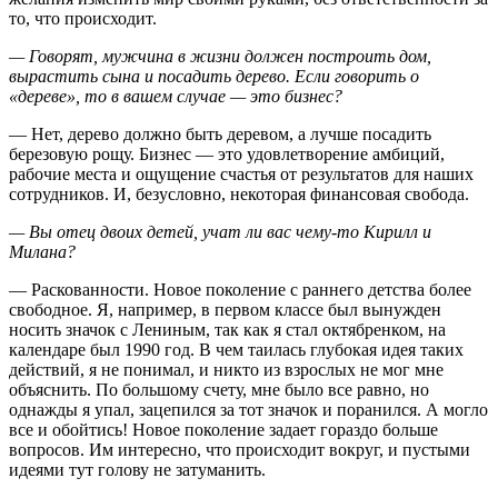
то, что происходит.
— Говорят, мужчина в жизни должен построить дом,
вырастить сына и посадить дерево. Если говорить о
«дереве», то в вашем случае — это бизнес?
— Нет, дерево должно быть деревом, а лучше посадить
березовую рощу. Бизнес — это удовлетворение амбиций,
рабочие места и ощущение счастья от результатов для наших
сотрудников. И, безусловно, некоторая финансовая свобода.
— Вы отец двоих детей, учат ли вас чему-то Кирилл и
Милана?
— Раскованности. Новое поколение с раннего детства более
свободное. Я, например, в первом классе был вынужден
носить значок с Лениным, так как я стал октябренком, на
календаре был 1990 год. В чем таилась глубокая идея таких
действий, я не понимал, и никто из взрослых не мог мне
объяснить. По большому счету, мне было все равно, но
однажды я упал, зацепился за тот значок и поранился. А могло
все и обойтись! Новое поколение задает гораздо больше
вопросов. Им интересно, что происходит вокруг, и пустыми
идеями тут голову не затуманить.