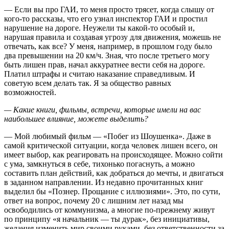
— Если вы про ГАИ, то меня просто трясет, когда слышу от
кого-то рассказы, что его узнал инспектор ГАИ и простил
нарушение на дороге. Неужели ты какой-то особый и,
нарушая правила и создавая угрозу для движения, можешь не
отвечать, как все? У меня, например, в прошлом году было
два превышении на 20 км/ч. Зная, что после третьего могу
быть лишен прав, начал аккуратнее вести себя на дороге.
Платил штрафы и считаю наказание справедливым. И
советую всем делать так. Я за общество равных
возможностей.
— Какие книги, фильмы, встречи, которые имели на вас
наибольшее влияние, можете выделить?
— Мой любимый фильм — «Побег из Шоушенка». Даже в
самой критической ситуации, когда человек лишен всего, он
имеет выбор, как реагировать на происходящее. Можно сойти
с ума, замкнуться в себе, тихонько погаснуть, а можно
составить план действий, как добраться до мечты, и двигаться
в заданном направлении. Из недавно прочитанных книг
выделил бы «Познер. Прощание с иллюзиями». Это, по сути,
ответ на вопрос, почему 20 с лишним лет назад мы
освободились от коммунизма, а многие по-прежнему живут
по принципу «я начальник — ты дурак», без инициативы,
желания изменить мир своими руками, без ответственности за