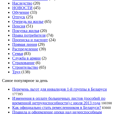
Наследство
(20)
НОВОСТИ
(45)
Обучение
(33)
Отпуск
(25)
Очередь на жилье
(65)
Пенсия
(51)
Покупка жилья
(20)
Права потребителя
(74)
Прописка и паспорт
(24)
Прямая линия
(29)
Распределение
(39)
Семья
(83)
Служба в армии
(2)
Страхование
(6)
Строительство
(65)
Труд
(138)
Самое популярное за день
Перечень льгот для инвалидов 1-й группы в Беларуси
177395
Изменения в оплате больничных листов (пособий по
временной нетрудоспособности) с июля 2013 года
100398
Как официально стать ремесленником в Беларуси?
83660
Правила и оформление опеки над недееспособным